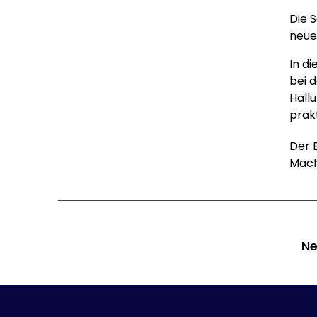
Die 
neue
In d
bei 
Hall
prak
Der 
Mach
Ne