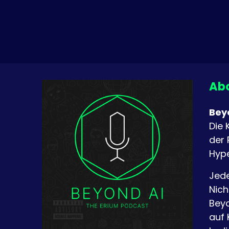
Abo
Bey
Die 
der 
Hype
Jede
Nich
Beyo
auf 