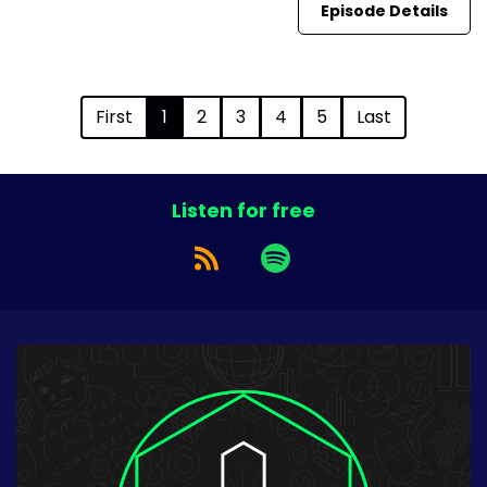
Episode Details
First
1
2
3
4
5
Last
Listen for free