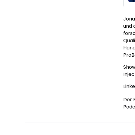
Jona
und 
fors
Qual
Hand
ProB
Show
Inje
Link
Der 
Podc