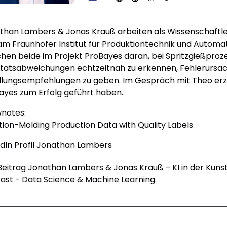
than Lambers & Jonas Krauß arbeiten als Wissenschaftl
am Fraunhofer Institut für Produktiontechnik und Automa
chen beide im Projekt ProBayes daran, bei Spritzgießproz
itätsabweichungen echtzeitnah zu erkennen, Fehlerursach
lungsempfehlungen zu geben. Im Gespräch mit Theo erzä
ayes zum Erfolg geführt haben.
notes:
ction-Molding Production Data with Quality Labels
edIn Profil Jonathan Lambers
Beitrag
Jonathan Lambers & Jonas Krauß – KI in der Kunst
ast - Data Science & Machine Learning
.