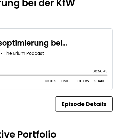
rung bei der KfW
Episode Details
ive Portfolio