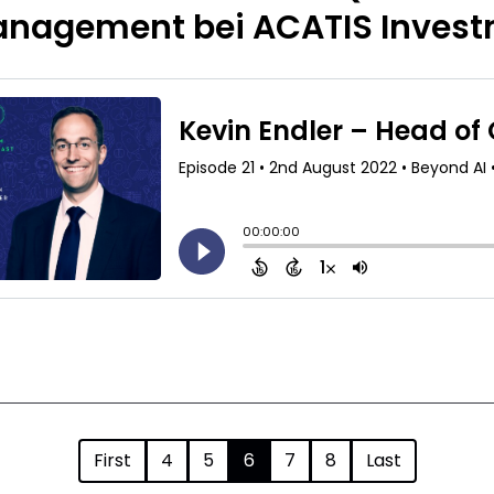
nagement bei ACATIS Inves
First
4
5
6
7
8
Last