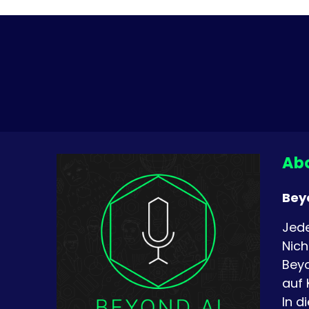
Abo
Bey
Jede
Nich
Beyo
auf 
In d