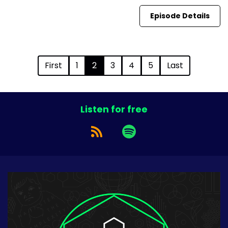
Episode Details
First
1
2
3
4
5
Last
Listen for free